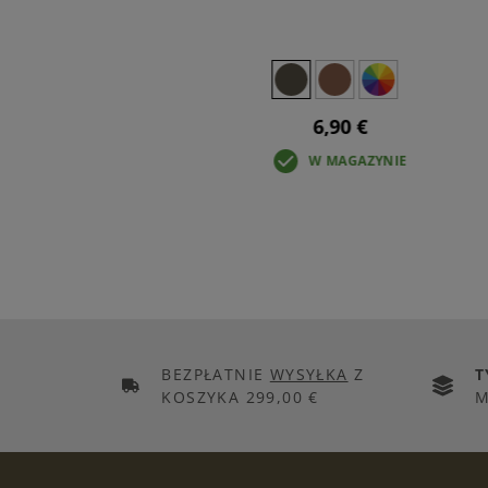
6,90 €
IE
W MAGAZYNIE
BEZPŁATNIE
WYSYŁKA
Z
T
KOSZYKA 299,00 €
M