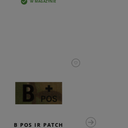
W MAGAZYNIE
B POS IR PATCH
A N