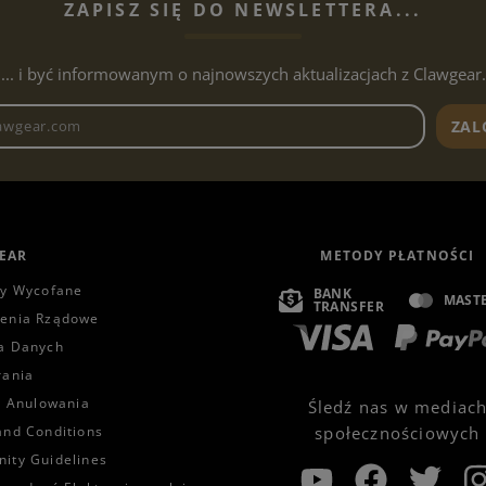
ZAPISZ SIĘ DO NEWSLETTERA...
... i być informowanym o najnowszych aktualizacjach z Clawgear.
Adres e-mailowy biuletynu
ZAL
EAR
METODY PŁATNOŚCI
ty Wycofane
BANK
MAST
TRANSFER
enia Rządowe
a Danych
rania
a Anulowania
Śledź nas w mediac
and Conditions
społecznościowych
ity Guidelines