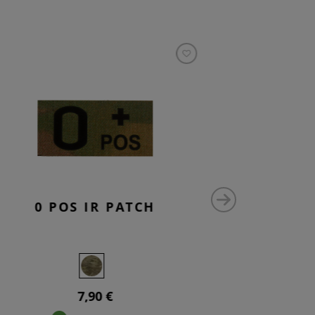
0 POS IR PATCH
NK
7,90 €