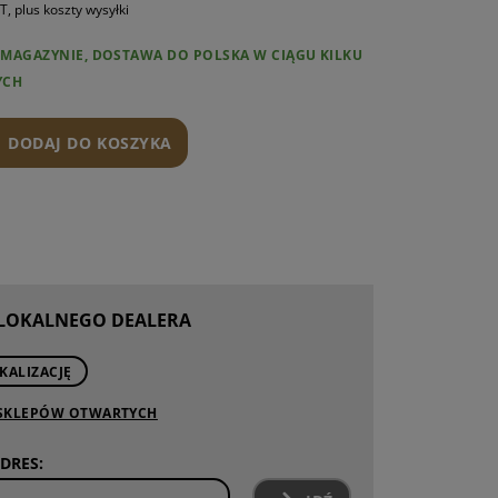
T, plus koszty wysyłki
AMIENNE
W MAGAZYNIE, DOSTAWA DO POLSKA W CIĄGU KILKU
NTY AR15
YCH
NIE I KONSERWACJA
DODAJ DO KOSZYKA
 LOKALNEGO DEALERA
KALIZACJĘ
 SKLEPÓW OTWARTYCH
DRES: