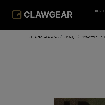
ODZIE
H
STRONA GŁÓWNA
SPRZĘT
NASZYWKI
JA
HO
SH
PA
SO
AC