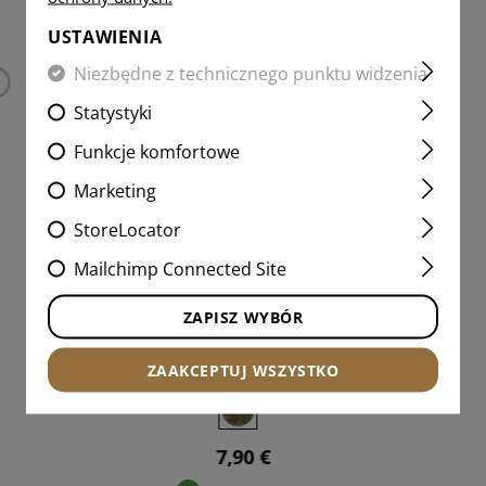
INTERESUJĄCE PRODUKTY
USTAWIENIA
Niezbędne z technicznego punktu widzenia
Statystyki
Funkcje komfortowe
Marketing
StoreLocator
Mailchimp Connected Site
A NEG IR PATCH
ZAPISZ WYBÓR
ZAAKCEPTUJ WSZYSTKO
7,90 €