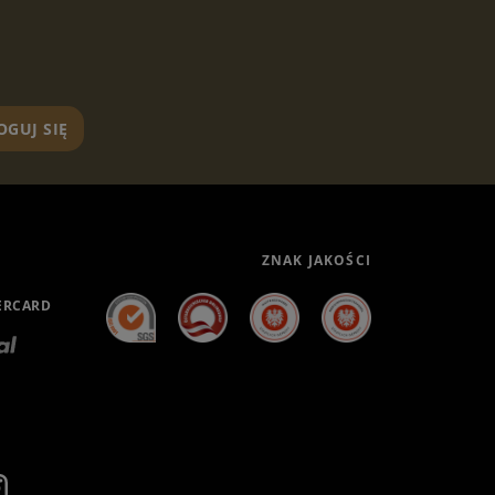
OGUJ SIĘ
ZNAK JAKOŚCI
ERCARD
h