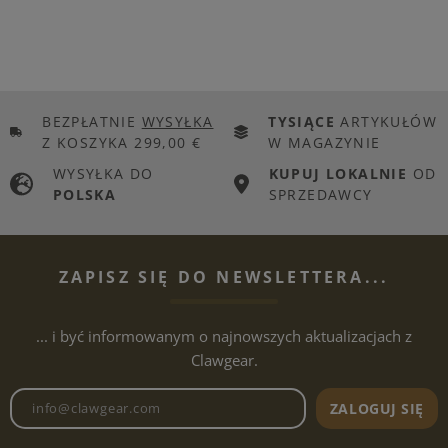
BEZPŁATNIE
WYSYŁKA
TYSIĄCE
ARTYKUŁÓW
Z KOSZYKA 299,00 €
W MAGAZYNIE
WYSYŁKA DO
KUPUJ LOKALNIE
OD
POLSKA
SPRZEDAWCY
ZAPISZ SIĘ DO NEWSLETTERA...
... i być informowanym o najnowszych aktualizacjach z
Clawgear.
Adres e-mailowy biuletynu
ZALOGUJ SIĘ