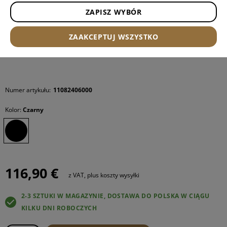
ZAPISZ WYBÓR
ZAAKCEPTUJ WSZYSTKO
Numer artykułu:
11082406000
Kolor:
Czarny
116,90 €
z VAT, plus koszty wysyłki
2-3 SZTUKI W MAGAZYNIE, DOSTAWA DO POLSKA W CIĄGU
KILKU DNI ROBOCZYCH