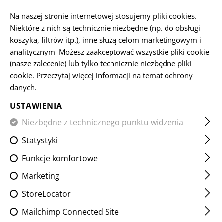
PL
Na naszej stronie internetowej stosujemy pliki cookies.
Niektóre z nich są technicznie niezbędne (np. do obsługi
koszyka, filtrów itp.), inne służą celom marketingowym i
analitycznym. Możesz zaakceptować wszystkie pliki cookie
STRONA GŁÓWNA
BROŃ PALNA I AKCESORIA
HANDGU
(nasze zalecenie) lub tylko technicznie niezbędne pliki
cookie.
Przeczytaj więcej informacji na temat ochrony
danych.
AK47 SHORT SLICK
HANDGUARD M-LOK
USTAWIENIA
Niezbędne z technicznego punktu widzenia
Statystyki
Funkcje komfortowe
Marketing
StoreLocator
Mailchimp Connected Site