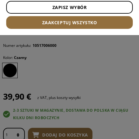
ZAPISZ WYBÓR
ZAAKCEPTUJ WSZYSTKO
Numer artykułu:
10517006000
Kolor:
Czarny
39,90 €
z VAT, plus koszty wysyłki
2-3 SZTUKI W MAGAZYNIE, DOSTAWA DO POLSKA W CIĄGU
KILKU DNI ROBOCZYCH
DODAJ DO KOSZYKA