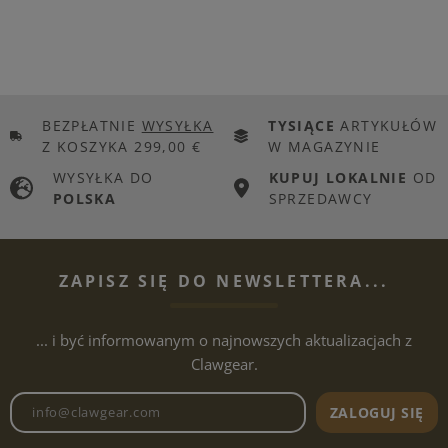
BEZPŁATNIE
WYSYŁKA
TYSIĄCE
ARTYKUŁÓW
Z KOSZYKA 299,00 €
W MAGAZYNIE
WYSYŁKA DO
KUPUJ LOKALNIE
OD
POLSKA
SPRZEDAWCY
ZAPISZ SIĘ DO NEWSLETTERA...
... i być informowanym o najnowszych aktualizacjach z
Clawgear.
Adres e-mailowy biuletynu
ZALOGUJ SIĘ