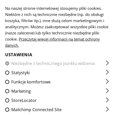
PL
Na naszej stronie internetowej stosujemy pliki cookies.
Niektóre z nich są technicznie niezbędne (np. do obsługi
koszyka, filtrów itp.), inne służą celom marketingowym i
analitycznym. Możesz zaakceptować wszystkie pliki cookie
STRONA GŁÓWNA
BROŃ PALNA I AKCESORIA
AKCESOR
(nasze zalecenie) lub tylko technicznie niezbędne pliki
cookie.
Przeczytaj więcej informacji na temat ochrony
danych.
AUG SOF QD SLING MOUNT
USTAWIENIA
Niezbędne z technicznego punktu widzenia
Statystyki
Funkcje komfortowe
Marketing
StoreLocator
Mailchimp Connected Site