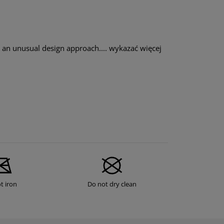
 an unusual design approach....
wykazać więcej
t iron
Do not dry clean