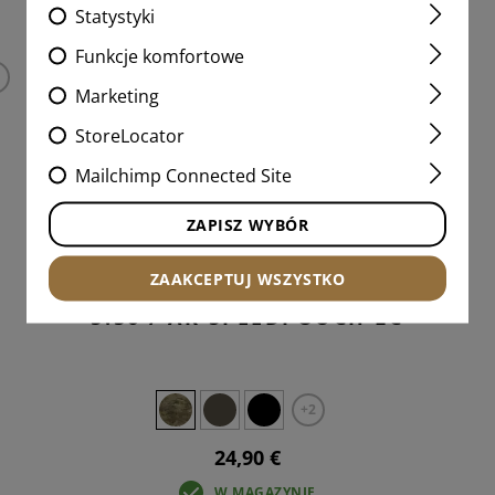
PRODUKTY DOPASOWANE
Statystyki
Funkcje komfortowe
Marketing
StoreLocator
Mailchimp Connected Site
ZAPISZ WYBÓR
ZAAKCEPTUJ WSZYSTKO
5.56 / AK SPEEDPOUCH LC
+2
24,90 €
W MAGAZYNIE