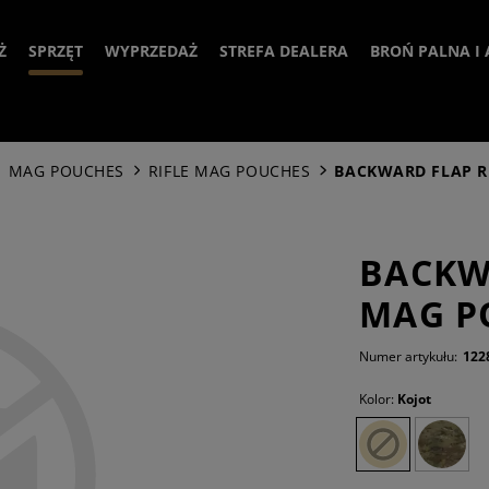
Ż
SPRZĘT
WYPRZEDAŻ
STREFA DEALERA
BROŃ PALNA I 
EADWEAR
KAMIZELKI PLATE CARRIER
OPTYKA
MAG POUCHES
RIFLE MAG POUCHES
BACKWARD FLAP R
CKETS
PASY
URZĄDZE
CAPS
MECHAN
CELOWN
ODIES & PULLOVER
PASY NOŚNE
HANDGUA
BEANIES
FLEECE JACKETS
TŁUMIK
AKCESO
BACKW
IRTS
ŁADOWNICE
AKCESORI
BOONIES
SOFTSHELL JACKETS
PASY JEDNOPUNKTOWE
HAMUL
ŁOŻA I
MAG P
NTS
AKCESORIA
MAGAZYNK
NECK GAITERS
COLD WEATHER JACKETS
FIELD SHIRTS
PASY DWUPUNKTOWE
MAG POUCHES
KOMPE
AKCESO
PALNEJ
CKS
TORBY I POKROWCE
Numer artykułu:
122
OVERWHITE
COMBAT SHIRTS
COMBAT PANTS
SLING HOOKS
ŁADOWNICE NA GRANATY
LIGHTSTICK
CZĘŚCI
BLOKI G
RIFLE MAG POUCHES
OGRANI
CESSORIES
NASZYWKI
Kolor:
Kojot
SMOCKS
ELBOW PADS
BASELAYER PANTS
AKCESORIA
SPECJALNY CEL
BATERIA
TORBY
CHWYTY
PISTOL MAG POUCHES
TACTICAL SHIRTS
KNEEPADS
ŁADOWNICE UNIWERSALNE
ZEGARKI
NASZYWKI IR
TRENING 
CHWYTY