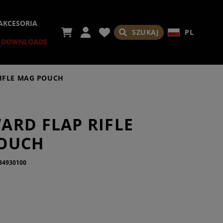
AKCESORIA
SZUKAJ
PL
DOWNLOADS
IFLE MAG POUCH
NIA WYLOTOWE
ICZNE PRZYRZĄDY
ICZE
RDS
I
RIA
ARD FLAP RIFLE
A
EC WYLOTOWY
 NAKŁADKI
OUCH
I DO BRONI
NSATORY
RIA
84930100
 ZAMIENNE /
AZOWE
CZNIKI
STRZELECKI
 PISTOLETOWE