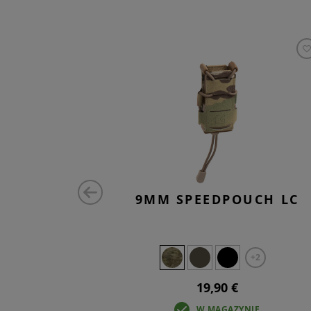
OUCH LC
9MM SPEEDPOUCH LC
+3
+2
19,90 €
IE
W MAGAZYNIE