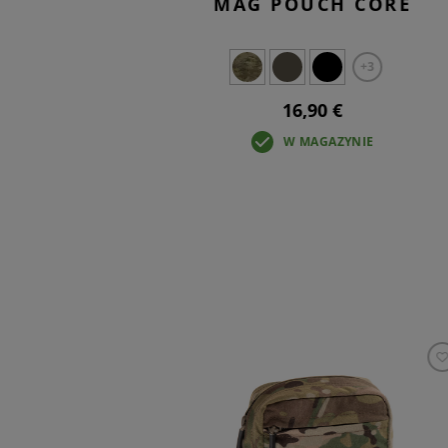
CORE
MAG POUCH CORE
+3
+3
16,90 €
IE
W MAGAZYNIE