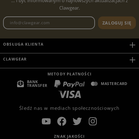
... i być informowanym o najnowszych aktualizacjach z
Clawgear.
Adres e-mailowy biuletynu
ZALOGUJ SIĘ
OBSŁUGA KLIENTA
CLAWGEAR
METODY PŁATNOŚCI
BANK
MASTERCARD
TRANSFER
Śledź nas w mediach społecznościowych
ZNAK JAKOŚCI