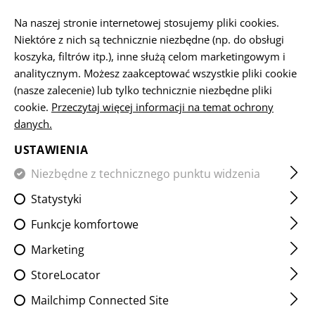
PL
Na naszej stronie internetowej stosujemy pliki cookies.
Niektóre z nich są technicznie niezbędne (np. do obsługi
koszyka, filtrów itp.), inne służą celom marketingowym i
analitycznym. Możesz zaakceptować wszystkie pliki cookie
STRONA GŁÓWNA
ODZIEŻ
HEADWEAR
BEANIES
B
(nasze zalecenie) lub tylko technicznie niezbędne pliki
cookie.
Przeczytaj więcej informacji na temat ochrony
danych.
BEANIE LW
USTAWIENIA
Niezbędne z technicznego punktu widzenia
Statystyki
Funkcje komfortowe
Marketing
StoreLocator
Mailchimp Connected Site