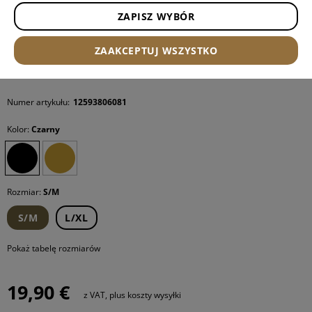
ZAPISZ WYBÓR
ZAAKCEPTUJ WSZYSTKO
Numer artykułu:
12593806081
Kolor:
Czarny
Rozmiar:
S/M
S/M
L/XL
Pokaż tabelę rozmiarów
19,90 €
z VAT, plus koszty wysyłki