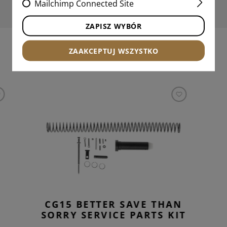
Mailchimp Connected Site
ZAPISZ WYBÓR
ZAAKCEPTUJ WSZYSTKO
INTERESUJĄCE PRODUKTY
CG15 BETTER SAVE THAN
SORRY SERVICE PARTS KIT