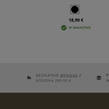
18,90 €
IE
W MAGAZYNIE
BEZPŁATNIE
WYSYŁKA
Z
T
KOSZYKA 299,00 €
M