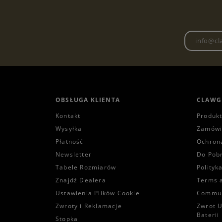
OBSŁUGA KLIENTA
CLAWG
Kontakt
Produk
Wysyłka
Zamówi
Płatność
Ochron
Newsletter
Do Pob
Tabele Rozmiarów
Polityk
Znajdź Dealera
Terms 
Ustawienia Plików Cookie
Commun
Zwroty i Reklamacje
Zwrot U
Baterii
Stopka