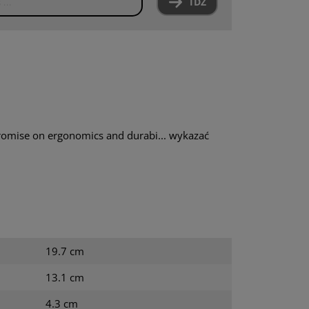
IDŹ
romise on ergonomics and durabi...
wykazać
19.7 cm
13.1 cm
4.3 cm