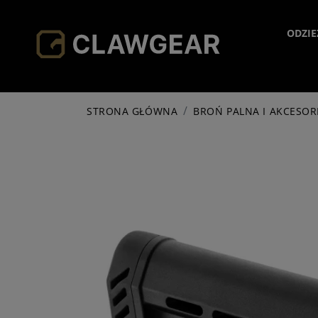
ODZIE
H
STRONA GŁÓWNA
BROŃ PALNA I AKCESOR
JA
HO
SH
PA
SO
AC