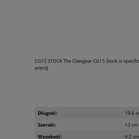
CG15 STOCK The Clawgear CG15 Stock is specifi
więcej
Długość:
19.6 
Szeroki:
13 cm
Wysokość:
4.2 c