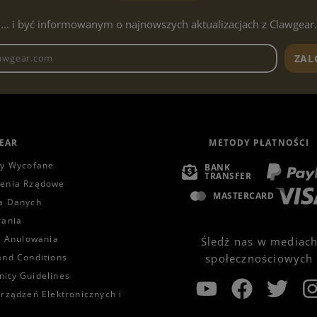
... i być informowanym o najnowszych aktualizacjach z Clawgear.
Adres e-mailowy biuletynu
ZAL
EAR
METODY PŁATNOŚCI
ty Wycofane
BANK
TRANSFER
enia Rządowe
MASTERCARD
a Danych
rania
a Anulowania
Śledź nas w mediac
and Conditions
społecznościowych
ity Guidelines
rządzeń Elektronicznych i