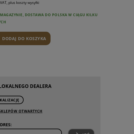
 VAT, plus koszty wysyłki
AMIENNE
W MAGAZYNIE, DOSTAWA DO POLSKA W CIĄGU KILKU
NTY AR15
YCH
NIE I KONSERWACJA
DODAJ DO KOSZYKA
 LOKALNEGO DEALERA
KALIZACJĘ
 SKLEPÓW OTWARTYCH
DRES: