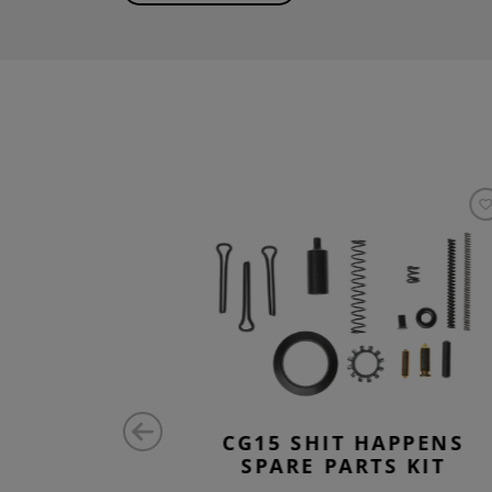
D M-LOK
CG15 SHIT HAPPENS
W
SPARE PARTS KIT