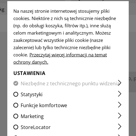
kg
Waga w opakowaniu:
Na naszej stronie internetowej stosujemy pliki
cookies. Niektóre z nich są technicznie niezbędne
(np. do obsługi koszyka, filtrów itp.), inne służą
celom marketingowym i analitycznym. Możesz
zaakceptować wszystkie pliki cookie (nasze
zalecenie) lub tylko technicznie niezbędne pliki
RECENZJE
cookie.
Przeczytaj więcej informacji na temat
ochrony danych.
USTAWIENIA
Nie znaleziono żadnych recenzji. Śmiało, 
Niezbędne z technicznego punktu widzenia
innymi.
Statystyki
Funkcje komfortowe
Marketing
StoreLocator