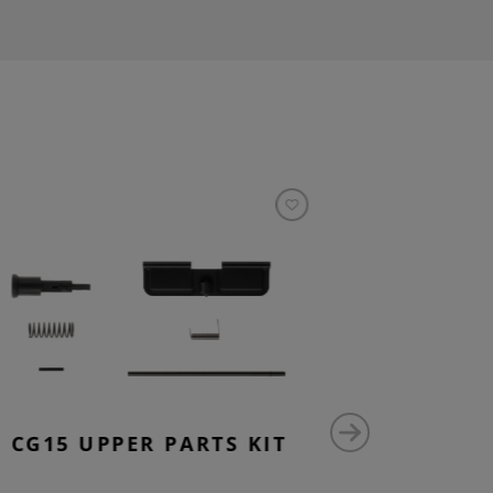
CG15 UPPER PARTS KIT
AR15 
SAF