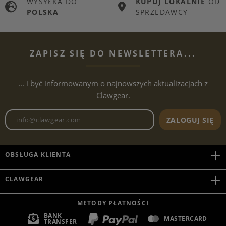
WYSYŁKA DO
KUPUJ LOKALNIE
OD
POLSKA
SPRZEDAWCY
ZAPISZ SIĘ DO NEWSLETTERA...
... i być informowanym o najnowszych aktualizacjach z
Clawgear.
Adres e-mailowy biuletynu
ZALOGUJ SIĘ
OBSŁUGA KLIENTA
CLAWGEAR
METODY PŁATNOŚCI
BANK
MASTERCARD
TRANSFER