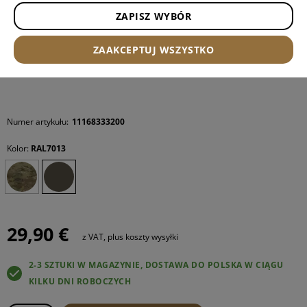
ZAPISZ WYBÓR
ZAAKCEPTUJ WSZYSTKO
Numer artykułu:
11168333200
Kolor:
RAL7013
29,90 €
z VAT, plus koszty wysyłki
2-3 SZTUKI W MAGAZYNIE, DOSTAWA DO POLSKA W CIĄGU
KILKU DNI ROBOCZYCH