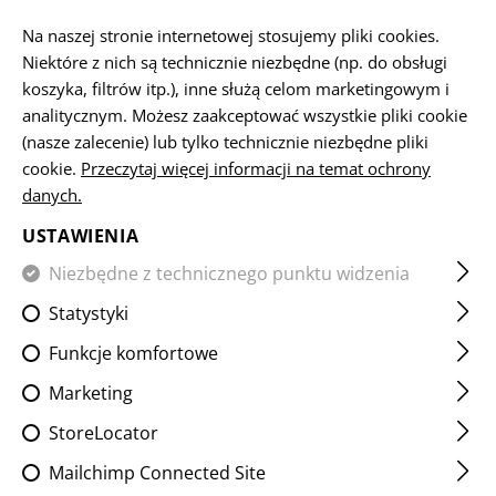
PL
Na naszej stronie internetowej stosujemy pliki cookies.
Niektóre z nich są technicznie niezbędne (np. do obsługi
koszyka, filtrów itp.), inne służą celom marketingowym i
analitycznym. Możesz zaakceptować wszystkie pliki cookie
STRONA GŁÓWNA
SPRZĘT
ŁADOWNICE
SPECJALNY C
(nasze zalecenie) lub tylko technicznie niezbędne pliki
cookie.
Przeczytaj więcej informacji na temat ochrony
danych.
GPS POUCH LC FOR GARMIN
GPSMAP
USTAWIENIA
Niezbędne z technicznego punktu widzenia
Statystyki
Funkcje komfortowe
Marketing
StoreLocator
Mailchimp Connected Site