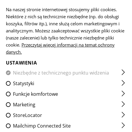
PL
Na naszej stronie internetowej stosujemy pliki cookies.
Niektóre z nich są technicznie niezbędne (np. do obsługi
koszyka, filtrów itp.), inne służą celom marketingowym i
analitycznym. Możesz zaakceptować wszystkie pliki cookie
STRONA GŁÓWNA
SPRZĘT
ŁADOWNICE
MAG POUCH
(nasze zalecenie) lub tylko technicznie niezbędne pliki
cookie.
Przeczytaj więcej informacji na temat ochrony
danych.
HK417 MAG POUCH LC
USTAWIENIA
Niezbędne z technicznego punktu widzenia
Statystyki
Funkcje komfortowe
Marketing
StoreLocator
Mailchimp Connected Site