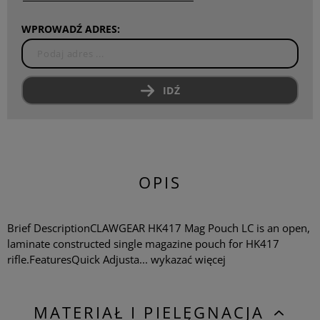
WPROWADŹ ADRES:
IDŹ
OPIS
Brief DescriptionCLAWGEAR HK417 Mag Pouch LC is an open,
laminate constructed single magazine pouch for HK417
rifle.FeaturesQuick Adjusta...
wykazać więcej
MATERIAŁ I PIELĘGNACJA