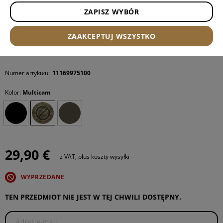
ZAPISZ WYBÓR
ZAAKCEPTUJ WSZYSTKO
Numer artykułu:
11169975100
Kolor:
Multicam
29,90 €
z VAT, plus koszty wysyłki
WYPRZEDANE
TEN PRZEDMIOT NIE JEST W TEJ CHWILI DOSTĘPNY.