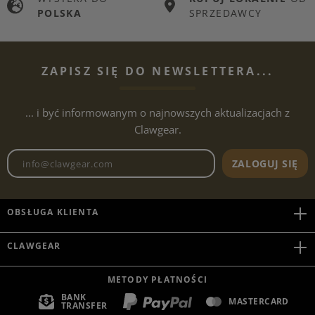
POLSKA
SPRZEDAWCY
ZAPISZ SIĘ DO NEWSLETTERA...
... i być informowanym o najnowszych aktualizacjach z
Clawgear.
Adres e-mailowy biuletynu
ZALOGUJ SIĘ
OBSŁUGA KLIENTA
CLAWGEAR
METODY PŁATNOŚCI
BANK
MASTERCARD
TRANSFER