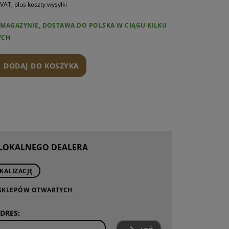
 VAT, plus koszty wysyłki
AMIENNE
W MAGAZYNIE, DOSTAWA DO POLSKA W CIĄGU KILKU
NTY AR15
YCH
NIE I KONSERWACJA
DODAJ DO KOSZYKA
 LOKALNEGO DEALERA
KALIZACJĘ
 SKLEPÓW OTWARTYCH
DRES: