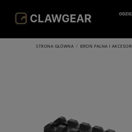
ODZIE
H
STRONA GŁÓWNA
BROŃ PALNA I AKCESOR
JA
HO
SH
PA
SO
AC