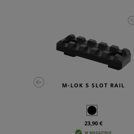
RAIL QD
M-LOK 5 SLOT RAIL
ED
23,90 €
IE
W MAGAZYNIE