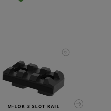
M-LOK 3 SLOT RAIL
M-LO