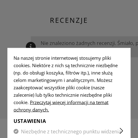
RECENZJE
Nie znaleziono żadnych recenzji. Śmiało, 
innymi.
Na naszej stronie internetowej stosujemy pliki
cookies. Niektóre z nich są technicznie niezbędne
(np. do obsługi koszyka, filtrów itp.), inne służą
celom marketingowym i analitycznym. Możesz
zaakceptować wszystkie pliki cookie (nasze
zalecenie) lub tylko technicznie niezbędne pliki
cookie.
Przeczytaj więcej informacji na temat
ochrony danych.
USTAWIENIA
Niezbędne z technicznego punktu widzenia
PRODUKTY DOPASOWANE