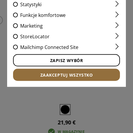
Statystyki
Funkcje komfortowe
Marketing
StoreLocator
Mailchimp Connected Site
ZAPISZ WYBÓR
ZAAKCEPTUJ WSZYSTKO
M-LOK 3 SLOT RAIL
21,90 €
W MAGAZYNIE