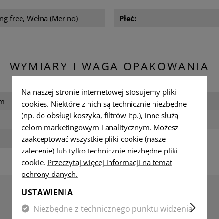
ng free, Wełna (Merino)
Płeć:
WYMIARY I WAGA OPAKOWANIA
Na naszej stronie internetowej stosujemy pliki
cm
Szerokość zapakowana:
cookies. Niektóre z nich są technicznie niezbędne
(np. do obsługi koszyka, filtrów itp.), inne służą
m
Waga:
celom marketingowym i analitycznym. Możesz
zaakceptować wszystkie pliki cookie (nasze
zalecenie) lub tylko technicznie niezbędne pliki
cookie.
Przeczytaj więcej informacji na temat
ochrony danych.
USTAWIENIA
Niezbędne z technicznego punktu widzenia
RECENZJE