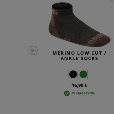
 SOCKS
MERINO LOW CUT /
ANKLE SOCKS
16,90 €
TEPNE
W MAGAZYNIE