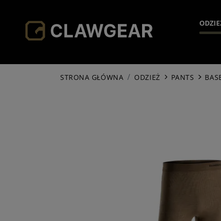
ODZIE
H
STRONA GŁÓWNA
ODZIEŻ
PANTS
BAS
JA
HO
SH
PA
SO
AC