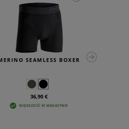
MERINO SEAMLESS BOXER
MERINO
GA
36,90 €
WIĘKSZOŚĆ W MAGAZYNIE