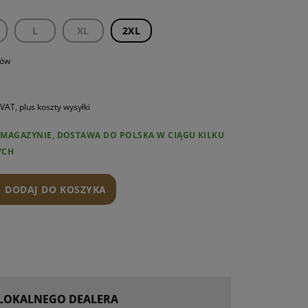
AMIENNE
L
XL
2XL
NTY AR15
rów
NIE I KONSERWACJA
 VAT, plus koszty wysyłki
W MAGAZYNIE, DOSTAWA DO POLSKA W CIĄGU KILKU
YCH
DODAJ DO KOSZYKA
 LOKALNEGO DEALERA