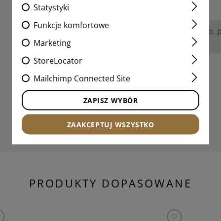
Statystyki
Funkcje komfortowe
Nie znaleziono żadnych recenzji. Śmiało, 
Marketing
innymi.
StoreLocator
Mailchimp Connected Site
ZAPISZ WYBÓR
ZAAKCEPTUJ WSZYSTKO
PRODUKTY DOPASOWANE