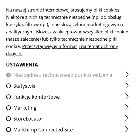
PL
Na naszej stronie internetowej stosujemy pliki cookies.
Niektóre z nich są technicznie niezbędne (np. do obsługi
koszyka, filtrów itp.), inne służą celom marketingowym i
analitycznym. Możesz zaakceptować wszystkie pliki cookie
STRONA GŁÓWNA
ODZIEŻ
PANTS
BASELAYER PANTS
(nasze zalecenie) lub tylko technicznie niezbędne pliki
cookie.
Przeczytaj więcej informacji na temat ochrony
danych.
MERINO SEAMLESS BOXER
USTAWIENIA
Niezbędne z technicznego punktu widzenia
Statystyki
Funkcje komfortowe
Marketing
StoreLocator
Mailchimp Connected Site