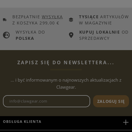
BEZPŁATNIE
WYSYŁKA
TYSIĄCE
ARTYKUŁÓW
Z KOSZYKA 299,00 €
W MAGAZYNIE
WYSYŁKA DO
KUPUJ LOKALNIE
OD
POLSKA
SPRZEDAWCY
ZAPISZ SIĘ DO NEWSLETTERA...
... i być informowanym o najnowszych aktualizacjach z
Clawgear.
Adres e-mailowy biuletynu
ZALOGUJ SIĘ
OBSŁUGA KLIENTA