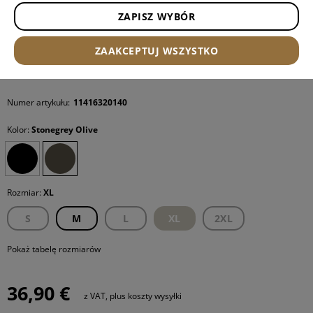
ZAPISZ WYBÓR
ZAAKCEPTUJ WSZYSTKO
Numer artykułu:
11416320140
Kolor:
Stonegrey Olive
Rozmiar:
XL
S
M
L
XL
2XL
Pokaż tabelę rozmiarów
36,90 €
z VAT, plus koszty wysyłki