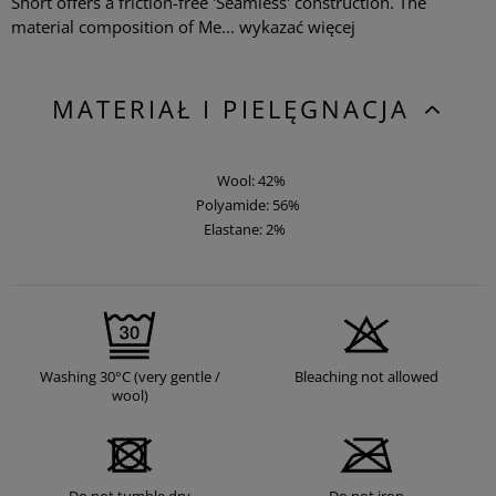
Short offers a friction-free 'Seamless' construction. The
material composition of Me...
wykazać więcej
MATERIAŁ I PIELĘGNACJA
Wool: 42%
Polyamide: 56%
Elastane: 2%
Washing 30°C (very gentle /
Bleaching not allowed
wool)
Do not tumble dry
Do not iron