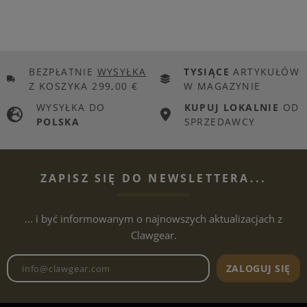
BEZPŁATNIE
WYSYŁKA
TYSIĄCE
ARTYKUŁÓW
Z KOSZYKA 299,00 €
W MAGAZYNIE
WYSYŁKA DO
KUPUJ LOKALNIE
OD
POLSKA
SPRZEDAWCY
ZAPISZ SIĘ DO NEWSLETTERA...
... i być informowanym o najnowszych aktualizacjach z
Clawgear.
Adres e-mailowy biuletynu
ZALOGUJ SIĘ