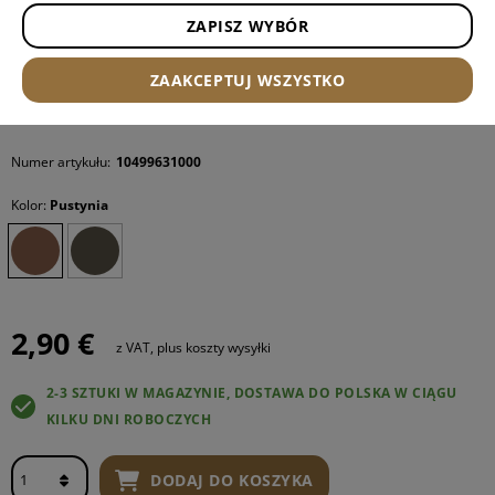
ZAPISZ WYBÓR
ZAAKCEPTUJ WSZYSTKO
Numer artykułu:
10499631000
Kolor:
Pustynia
2,90 €
z VAT, plus koszty wysyłki
2-3 SZTUKI W MAGAZYNIE, DOSTAWA DO POLSKA W CIĄGU
KILKU DNI ROBOCZYCH
DODAJ DO KOSZYKA