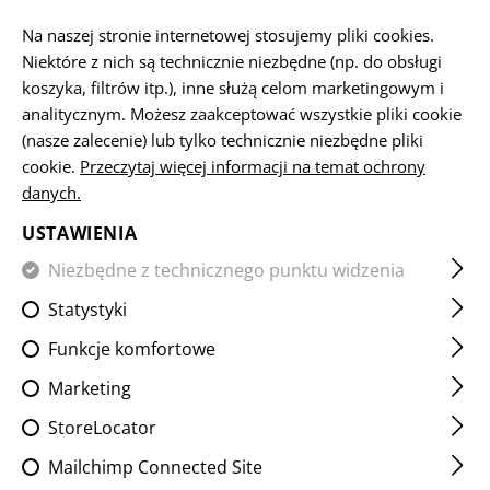
PL
Na naszej stronie internetowej stosujemy pliki cookies.
Niektóre z nich są technicznie niezbędne (np. do obsługi
koszyka, filtrów itp.), inne służą celom marketingowym i
analitycznym. Możesz zaakceptować wszystkie pliki cookie
STRONA GŁÓWNA
SPRZĘT
NASZYWKI
NASZYWKI MA
(nasze zalecenie) lub tylko technicznie niezbędne pliki
cookie.
Przeczytaj więcej informacji na temat ochrony
danych.
NKDA PATCH
USTAWIENIA
Niezbędne z technicznego punktu widzenia
Statystyki
Funkcje komfortowe
Marketing
StoreLocator
Mailchimp Connected Site