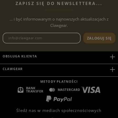
ZAPISZ SIĘ DO NEWSLETTERA...
... i być informowanym o najnowszych aktualizacjach z
Clawgear.
Adres e-mailowy biuletynu
ZALOGUJ SIĘ
OBSŁUGA KLIENTA
CLAWGEAR
METODY PŁATNOŚCI
BANK
MASTERCARD
TRANSFER
Śledź nas w mediach społecznościowych