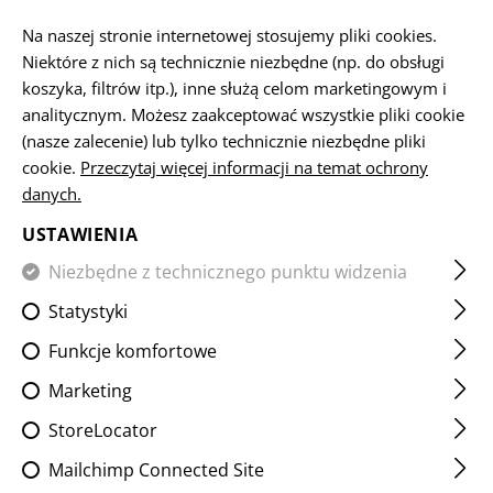
PL
Na naszej stronie internetowej stosujemy pliki cookies.
Niektóre z nich są technicznie niezbędne (np. do obsługi
koszyka, filtrów itp.), inne służą celom marketingowym i
analitycznym. Możesz zaakceptować wszystkie pliki cookie
STRONA GŁÓWNA
ODZIEŻ
HEADWEAR
CAPS
OPER
(nasze zalecenie) lub tylko technicznie niezbędne pliki
cookie.
Przeczytaj więcej informacji na temat ochrony
danych.
OPERATOR CAP
USTAWIENIA
Niezbędne z technicznego punktu widzenia
Statystyki
Funkcje komfortowe
Marketing
StoreLocator
Mailchimp Connected Site