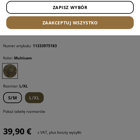
ZAPISZ WYBÓR
ZAAKCEPTUJ WSZYSTKO
Numer artykułu:
11333975183
Kolor:
Multicam
Rozmiar:
L/XL
S/M
L/XL
Pokaż tabelę rozmiarów
39,90 €
z VAT, plus koszty wysyłki