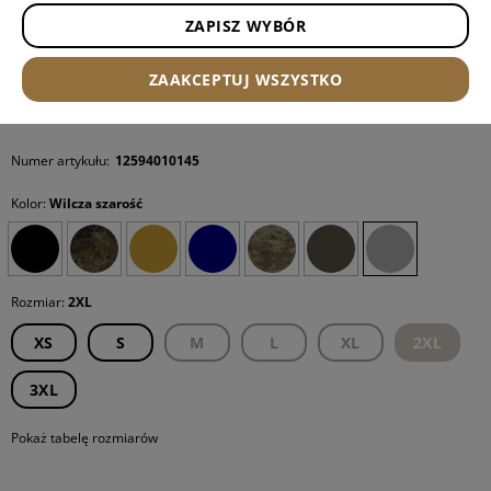
ZAPISZ WYBÓR
ZAAKCEPTUJ WSZYSTKO
Numer artykułu:
12594010145
Kolor:
Wilcza szarość
Rozmiar:
2XL
XS
S
M
L
XL
2XL
3XL
Pokaż tabelę rozmiarów