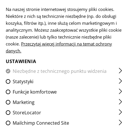
PL
Na naszej stronie internetowej stosujemy pliki cookies.
Niektóre z nich są technicznie niezbędne (np. do obsługi
koszyka, filtrów itp.), inne służą celom marketingowym i
analitycznym. Możesz zaakceptować wszystkie pliki cookie
STRONA GŁÓWNA
ODZIEŻ
SHIRTS
COMBAT SHIRTS
(nasze zalecenie) lub tylko technicznie niezbędne pliki
cookie.
Przeczytaj więcej informacji na temat ochrony
danych.
RAIDER COMBAT SHIRT MK V
USTAWIENIA
Niezbędne z technicznego punktu widzenia
Statystyki
Funkcje komfortowe
Marketing
StoreLocator
Mailchimp Connected Site