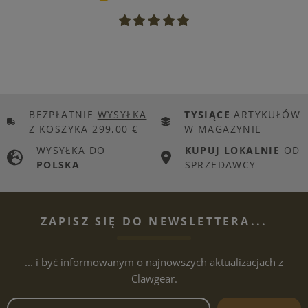
BEZPŁATNIE
WYSYŁKA
TYSIĄCE
ARTYKUŁÓW
Z KOSZYKA 299,00 €
W MAGAZYNIE
WYSYŁKA DO
KUPUJ LOKALNIE
OD
POLSKA
SPRZEDAWCY
ZAPISZ SIĘ DO NEWSLETTERA...
... i być informowanym o najnowszych aktualizacjach z
Clawgear.
Adres e-mailowy biuletynu