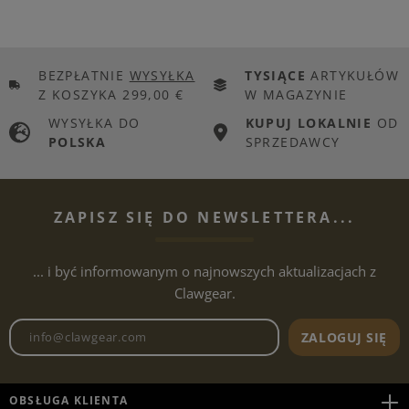
BEZPŁATNIE
WYSYŁKA
TYSIĄCE
ARTYKUŁÓW
Z KOSZYKA 299,00 €
W MAGAZYNIE
WYSYŁKA DO
KUPUJ LOKALNIE
OD
POLSKA
SPRZEDAWCY
ZAPISZ SIĘ DO NEWSLETTERA...
... i być informowanym o najnowszych aktualizacjach z
Clawgear.
Adres e-mailowy biuletynu
ZALOGUJ SIĘ
OBSŁUGA KLIENTA