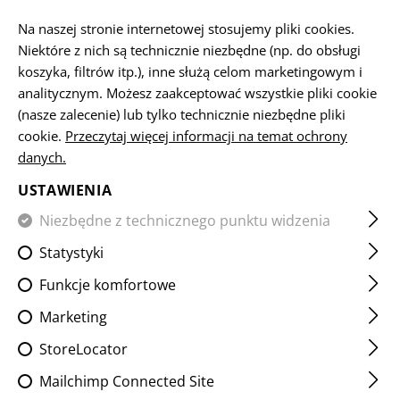
PL
Na naszej stronie internetowej stosujemy pliki cookies.
Niektóre z nich są technicznie niezbędne (np. do obsługi
koszyka, filtrów itp.), inne służą celom marketingowym i
analitycznym. Możesz zaakceptować wszystkie pliki cookie
STRONA GŁÓWNA
BROŃ
AR15
CG15 223REM. 12,5"
(nasze zalecenie) lub tylko technicznie niezbędne pliki
cookie.
Przeczytaj więcej informacji na temat ochrony
danych.
CG15 223REM. 12,5"
USTAWIENIA
Niezbędne z technicznego punktu widzenia
Statystyki
Funkcje komfortowe
Marketing
StoreLocator
Mailchimp Connected Site