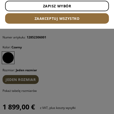
ZAPISZ WYBÓR
ZAAKCEPTUJ WSZYSTKO
Numer artykułu:
12852306001
Kolor:
Czarny
Rozmiar:
Jeden rozmiar
JEDEN ROZMIAR
Pokaż tabelę rozmiarów
1 899,00 €
z VAT, plus koszty wysyłki