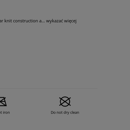
r knit construction a...
wykazać więcej
t iron
Do not dry clean