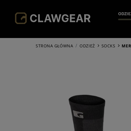
ODZIE
H
STRONA GŁÓWNA
ODZIEŻ
SOCKS
MER
JA
HO
SH
PA
SO
AC