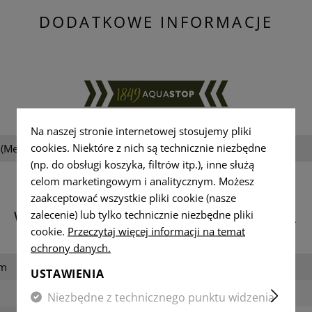
DODATKOWE INFORMACJE
Na naszej stronie internetowej stosujemy pliki
cookies. Niektóre z nich są technicznie niezbędne
(Merino)
Płeć:
(np. do obsługi koszyka, filtrów itp.), inne służą
celom marketingowym i analitycznym. Możesz
zaakceptować wszystkie pliki cookie (nasze
WYMIARY I WAGA OPAKOWANIA
zalecenie) lub tylko technicznie niezbędne pliki
cookie.
Przeczytaj więcej informacji na temat
ochrony danych.
cm
Szerokość zapakowana:
USTAWIENIA
Waga:
Niezbędne z technicznego punktu widzenia