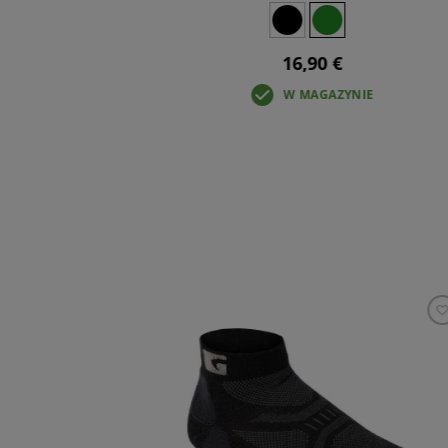
16,90 €
IE
W MAGAZYNIE