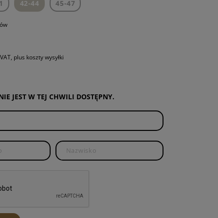
1
42-44
45-47
AMIENNE
rów
NTY AR15
NIE I KONSERWACJA
 VAT, plus koszty wysyłki
E
IE JEST W TEJ CHWILI DOSTĘPNY.