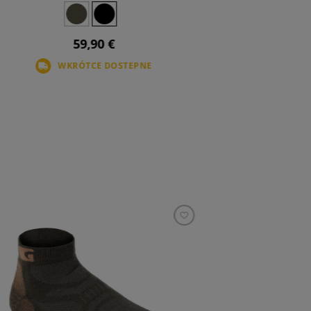
59,90 €
WKRÓTCE DOSTEPNE
WI