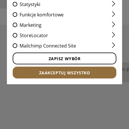
Statystyki
Funkcje komfortowe
Marketing
StoreLocator
Mailchimp Connected Site
RECENZJE
ZAPISZ WYBÓR
Nie znaleziono żadnych recenzji. Śmiało, 
ZAAKCEPTUJ WSZYSTKO
innymi.