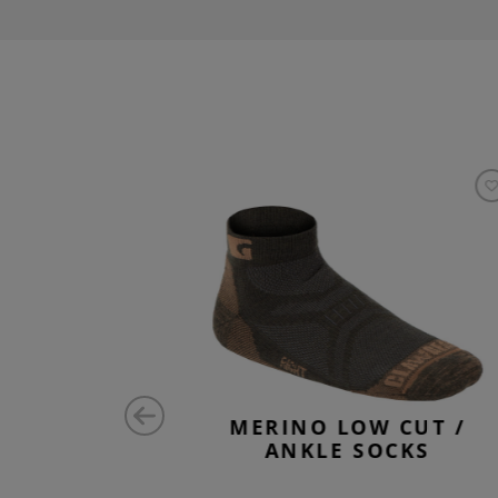
SS NECK
MERINO LOW CUT /
ONG
ANKLE SOCKS